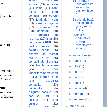
situatii financiare
Suma lunara
are
indexata care
anuale
(43)
sanatate
se acordă
(41)
somaj
(41)
stare
sub formă de
alerta
(40)
expert
t...
contabil
(38)
ceccar
/licenţiaţi
(37)
fond de mediu
Salariul de bază
minim brut pe
(33)
stare de urgenta
ţară garantat
(32)
declaratia 112
în pl...
(30)
declaratii
(30)
rata dobanzii de
Ordinul nr.
1462/2023
referinta
(29)
imm
(28)
privind
curs valutar BNR
(26)
 lit. b)
modificarea
facilitati fiscale
(26)
și compl...
salariul minim
(26)
aparate de marcat
►
septembrie
(4)
fiscale
(25)
bnr
(25)
►
august
(19)
contabilitate bancara
(25)
tva la incasare
►
iulie
(11)
(25)
cafr
(24)
 Activităţi
►
iunie
(9)
impozitare nerezidenti
cii privind
(24)
vouchere vacanta
►
mai
(10)
tă, 5530 -
(24)
expertiza
►
aprilie
(5)
u
contabila
(23)
ntru
contributia de
►
martie
(24)
asigurari sociale
(22)
 medicală
►
februarie
(4)
cor
(22)
ccf
(21)
 sănătatea
►
ianuarie
(44)
societati
(21)
tichet
cultural
(21)
►
2022
(254)