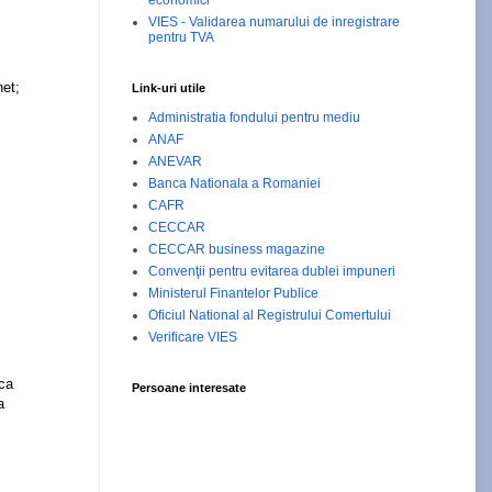
economici
VIES - Validarea numarului de inregistrare
pentru TVA
net;
Link-uri utile
Administratia fondului pentru mediu
ANAF
ANEVAR
Banca Nationala a Romaniei
CAFR
CECCAR
CECCAR business magazine
Convenţii pentru evitarea dublei impuneri
Ministerul Finantelor Publice
Oficiul National al Registrului Comertului
Verificare VIES
 ca
Persoane interesate
a