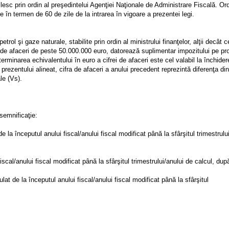
ilesc prin ordin al preşedintelui Agenţiei Naţionale de Administrare Fiscală. Ord
 în termen de 60 de zile de la intrarea în vigoare a prezentei legi.
rol şi gaze naturale, stabilite prin ordin al ministrului finanţelor, alţii decât c
ă de afaceri de peste 50.000.000 euro, datorează suplimentar impozitului pe pro
erminarea echivalentului în euro a cifrei de afaceri este cel valabil la închider
l prezentului alineat, cifra de afaceri a anului precedent reprezintă diferenţa din
ale (Vs).
semnificaţie:
 la începutul anului fiscal/anului fiscal modificat până la sfârşitul trimestrulu
iscal/anului fiscal modificat până la sfârşitul trimestrului/anului de calcul, dup
lat de la începutul anului fiscal/anului fiscal modificat până la sfârşitul