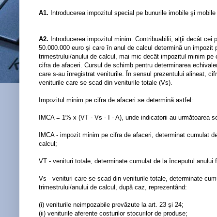
A1.
Introducerea impozitul special pe bunurile imobile şi mobile
A2.
Introducerea impozitul minim. Contribuabilii, alţii decât cei 
50.000.000 euro şi care în anul de calcul determină un impozit pe 
trimestrului/anului de calcul, mai mic decât impozitul minim pe ci
cifra de afaceri. Cursul de schimb pentru determinarea echivalentu
care s-au înregistrat veniturile. În sensul prezentului alineat, cif
veniturile care se scad din veniturile totale (Vs).
Impozitul minim pe cifra de afaceri se determină astfel:
IMCA = 1% x (VT - Vs - I - A), unde indicatorii au următoarea se
IMCA - impozit minim pe cifra de afaceri, determinat cumulat de la
calcul;
VT - venituri totale, determinate cumulat de la începutul anului f
Vs - venituri care se scad din veniturile totale, determinate cumu
trimestrului/anului de calcul, după caz, reprezentând:
(i) veniturile neimpozabile prevăzute la art. 23 şi 24;
(ii) veniturile aferente costurilor stocurilor de produse;