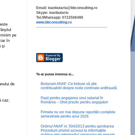
Email: ioanbutariu@bbconsulting.ro
Skype:
ioanbutariu
Tel./Whatsapp: 0722506490
www.bbconsulting.ro
peste
-----------------------------------------------------------
ârşitul
i minim pe
iar în
 şi
Te-ar putea interesa si...
anului de
Bodycam ANAF: Ce trebuie să știe
contribuabilii despre noile controale antifraudă
Pașii pentru angajarea unui salariat în
ă caz;
România – Ghid practic pentru angajatori
Firmele nu vor mai depune raportări contabile
semestriale pentru anul 2026
Ordinul ANAF nr. 504/2013 pentru aprobarea
Procedurii privind accesul la informaţiile
publice prin intermediul serviciului de mesaje