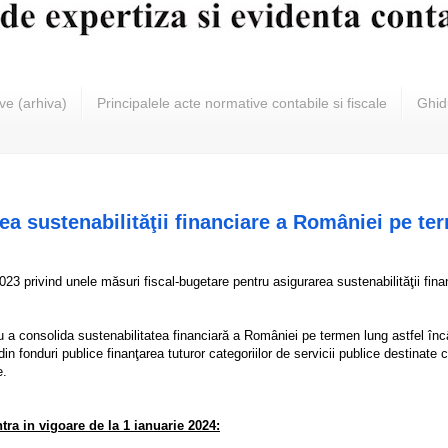
ive (arhiva)
Principalele acte normative contabile si fiscale
Ghidu
ea sustenabilităţii financiare a României pe te
023 privind unele măsuri fiscal-bugetare pentru asigurarea sustenabilităţii fina
a consolida sustenabilitatea financiară a României pe termen lung astfel încâ
din fonduri publice finanţarea tuturor categoriilor de servicii publice destinate c
e.
tra in vigoare de la 1 ianuarie 2024: