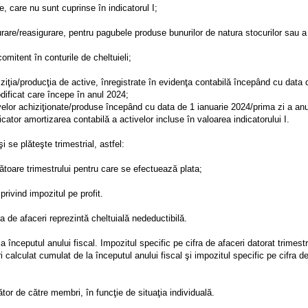
le, care nu sunt cuprinse în indicatorul I;
igurare/reasigurare, pentru pagubele produse bunurilor de natura stocurilor sau a
omitent în conturile de cheltuieli;
iziţia/producţia de active, înregistrate în evidenţa contabilă începând cu data 
dificat care începe în anul 2024;
tivelor achiziţionate/produse începând cu data de 1 ianuarie 2024/prima zi a anul
ator amortizarea contabilă a activelor incluse în valoarea indicatorului I.
 se plăteşte trimestrial, astfel:
rmătoare trimestrului pentru care se efectuează plata;
privind impozitul pe profit.
ra de afaceri reprezintă cheltuială nedeductibilă.
 începutul anului fiscal. Impozitul specific pe cifra de afaceri datorat trimestr
i calculat cumulat de la începutul anului fiscal şi impozitul specific pe cifra de
tor de către membri, în funcţie de situaţia individuală.