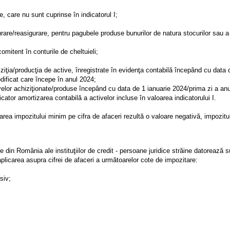
le, care nu sunt cuprinse în indicatorul I;
igurare/reasigurare, pentru pagubele produse bunurilor de natura stocurilor sau a
omitent în conturile de cheltuieli;
iziţia/producţia de active, înregistrate în evidenţa contabilă începând cu data 
dificat care începe în anul 2024;
tivelor achiziţionate/produse începând cu data de 1 ianuarie 2024/prima zi a anul
ator amortizarea contabilă a activelor incluse în valoarea indicatorului I.
narea impozitului minim pe cifra de afaceri rezultă o valoare negativă, impozit
le din România ale instituţiilor de credit - persoane juridice străine datorează 
 aplicarea asupra cifrei de afaceri a următoarelor cote de impozitare:
siv;