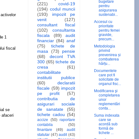
bugetare
(221)
covid-19
pentru
(194)
codul muncii
asigurarea
(193)
impozit pe
 activelor
sustenabi...
venit
(127)
Accesul cu
consultant fiscal
prioritate
(102)
consultanta
pentru femei
gravide,
fiscala
(89)
audit
de 1
precum...
financiar
(84)
anaf
(75)
tichete de
Metodologia
ui fiscal
privind
masa
(73)
pensie
prevenirea și
(68)
decont TVA
combaterea
300
(65)
tichete de
hărțu...
cresa
(61)
Documentele
contabilitate
care pot fi
institutii publice
solicitate de
(60)
declaratii
organul fisc...
fiscale
(59)
impozit
Modificarea şi
pe profit
(57)
completarea
contributia de
unor
asigurari sociale
reglementări
conta...
de sanatate
(55)
ial se
tichete cadou
(54)
 afaceri
Suma indexata
accize
(50)
raportare
care se
acordă sub
contabila
(50)
formă de
finantare
(49)
audit
tichete ...
statutar
(47)
audit
(43)