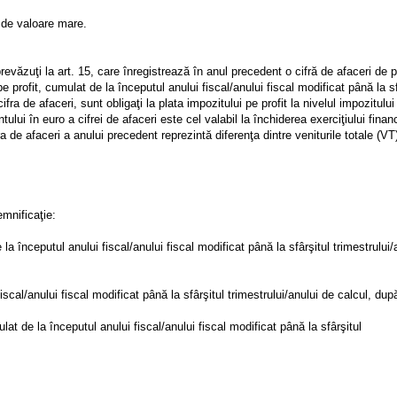
 de valoare mare.
prevăzuţi la art. 15, care înregistrează în anul precedent o cifră de afaceri de 
profit, cumulat de la începutul anului fiscal/anului fiscal modificat până la sf
fra de afaceri, sunt obligaţi la plata impozitului pe profit la nivelul impozitulu
lui în euro a cifrei de afaceri este cel valabil la închiderea exerciţiului financ
ra de afaceri a anului precedent reprezintă diferenţa dintre veniturile totale (VT)
mnificaţie:
 începutul anului fiscal/anului fiscal modificat până la sfârşitul trimestrului/
iscal/anului fiscal modificat până la sfârşitul trimestrului/anului de calcul, dup
lat de la începutul anului fiscal/anului fiscal modificat până la sfârşitul