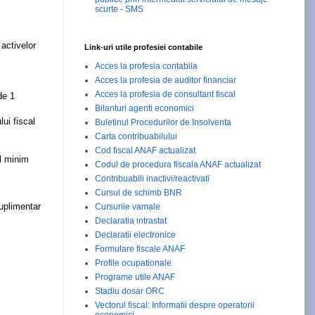
scurte - SMS
 activelor
Link-uri utile profesiei contabile
Acces la profesia contabila
Acces la profesia de auditor financiar
Acces la profesia de consultant fiscal
de 1
Bilanturi agenti economici
ui fiscal
Buletinul Procedurilor de Insolventa
Carta contribuabilului
Cod fiscal ANAF actualizat
ul minim
Codul de procedura fiscala ANAF actualizat
Contribuabili inactivi/reactivati
Cursul de schimb BNR
suplimentar
Cursurile vamale
Declaratia intrastat
Declaratii electronice
Formulare fiscale ANAF
Profile ocupationale
Programe utile ANAF
Stadiu dosar ORC
Vectorul fiscal: Informatii despre operatorii