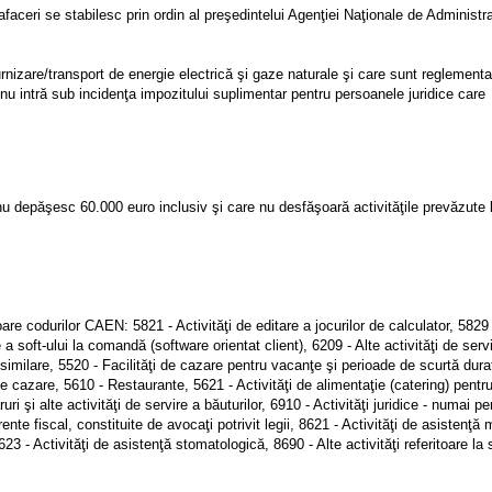
 afaceri se stabilesc prin ordin al preşedintelui Agenţiei Naţionale de Administr
urnizare/transport de energie electrică şi gaze naturale şi care sunt reglementaţi
u intră sub incidenţa impozitului suplimentar pentru persoanele juridice care
nu depăşesc 60.000 euro inclusiv şi care nu desfăşoară activităţile prevăzute la
e codurilor CAEN: 5821 - Activităţi de editare a jocurilor de calculator, 5829 -
 a soft-ului la comandă (software orientat client), 6209 - Alte activităţi de servi
re similare, 5520 - Facilităţi de cazare pentru vacanţe şi perioade de scurtă dura
de cazare, 5610 - Restaurante, 5621 - Activităţi de alimentaţie (catering) pentr
i şi alte activităţi de servire a băuturilor, 6910 - Activităţi juridice - numai pe
rente fiscal, constituite de avocaţi potrivit legii, 8621 - Activităţi de asistenţă
23 - Activităţi de asistenţă stomatologică, 8690 - Alte activităţi referitoare la