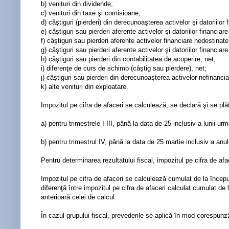
b) venituri din dividende;
c) venituri din taxe şi comisioane;
d) câştiguri (pierderi) din derecunoaşterea activelor şi datoriilor
e) câştiguri sau pierderi aferente activelor şi datoriilor financiar
f) câştiguri sau pierderi aferente activelor financiare nedestinate
g) câştiguri sau pierderi aferente activelor şi datoriilor financia
h) câştiguri sau pierderi din contabilitatea de acoperire, net;
i) diferenţe de curs de schimb (câştig sau pierdere), net;
j) câştiguri sau pierderi din derecunoaşterea activelor nefinancia
k) alte venituri din exploatare.
Impozitul pe cifra de afaceri se calculează, se declară şi se plăt
a) pentru trimestrele I-III, până la data de 25 inclusiv a lunii u
b) pentru trimestrul IV, până la data de 25 martie inclusiv a anul
Pentru determinarea rezultatului fiscal, impozitul pe cifra de afa
Impozitul pe cifra de afaceri se calculează cumulat de la început
diferenţă între impozitul pe cifra de afaceri calculat cumulat de 
anterioară celei de calcul.
În cazul grupului fiscal, prevederile se aplică în mod corespunză