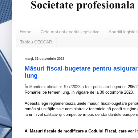
Home
Cele mai noi aparitii legislative
Aparitii legislat
Tablou CECCAR
marți, 31 octombrie 2023
Măsuri fiscal-bugetare pentru asigurar
lung
În Monitorul oficial nr. 977/2023 a fost publicata
Legea nr. 296/2
României pe termen lung, in vigoare de la 30 octombrie 2023.
Aceasta lege reglementează unele măsuri fiscal-bugetare pentru 
român şi unităţile sale administrativ-teritoriale să poată susţine 
la un nivel calitativ şi competitiv impus de standardele europen
A. Masuri fiscale de modificare a Codului Fiscal, care vor in