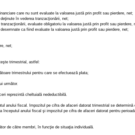
 financiare care nu sunt evaluate la valoarea justă prin profit sau pierdere, net;
e deţinute în vederea tranzacţionării, net;
 tranzacţionării, evaluate obligatoriu la valoarea justă prin profit sau pierdere, 
re desemnate ca fiind evaluate la valoarea justă prin profit sau pierdere, net;
re, net;
eşte trimestrial, astfel:
rmătoare trimestrului pentru care se efectuează plata;
ui următor.
ceri reprezintă cheltuială nedeductibilă.
ul anului fiscal. Impozitul pe cifra de afaceri datorat trimestrial se determină
la începutul anului fiscal şi impozitul pe cifra de afaceri datorat pentru perioad
tor de către membri, în funcţie de situaţia individuală.