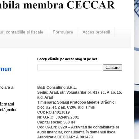
ri contabilile si fiscale
Formulare
Acces profesii
Faceţi căutări pe acest blog si pe net
rmen
nciare a
B&B Consulting S.R.L.
Sediu: Arad, str. Voluntarilor bl. R17 sc. A ap. 15,
jud. Arad
Timisoara: Splaiul Protopop Meleție Drăghici,
t statul
bloc U2, et. 2 ap. C206, jud. Timis
etăţenilor
CUI: RO 14013019
Nr. O.R.C: J02/409/2001
Capital social: 500 lei
Cod CAEN: 6920 – Activitati de contabilitate si
audit financiar, consultanta în domeniul fiscal
Autorizatie CECCAR: A 001429