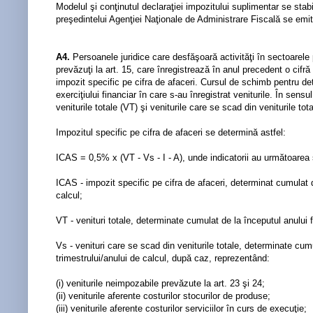
Modelul şi conţinutul declaraţiei impozitului suplimentar se stab
preşedintelui Agenţiei Naţionale de Administrare Fiscală se emite
A4.
Persoanele juridice care desfăşoară activităţi în sectoarele pet
prevăzuţi la art. 15, care înregistrează în anul precedent o cifr
impozit specific pe cifra de afaceri. Cursul de schimb pentru det
exerciţiului financiar în care s-au înregistrat veniturile. În sensu
veniturile totale (VT) şi veniturile care se scad din veniturile tot
Impozitul specific pe cifra de afaceri se determină astfel:
ICAS = 0,5% x (VT - Vs - I - A), unde indicatorii au următoarea 
ICAS - impozit specific pe cifra de afaceri, determinat cumulat de
calcul;
VT - venituri totale, determinate cumulat de la începutul anului f
Vs - venituri care se scad din veniturile totale, determinate cumu
trimestrului/anului de calcul, după caz, reprezentând:
(i) veniturile neimpozabile prevăzute la art. 23 şi 24;
(ii) veniturile aferente costurilor stocurilor de produse;
(iii) veniturile aferente costurilor serviciilor în curs de execuţie;