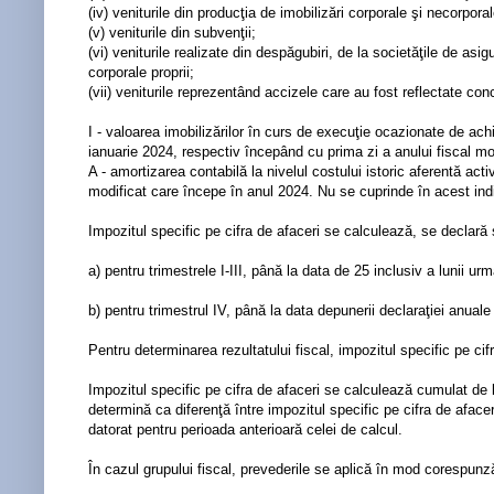
(iv) veniturile din producţia de imobilizări corporale şi necorpora
(v) veniturile din subvenţii;
(vi) veniturile realizate din despăgubiri, de la societăţile de as
corporale proprii;
(vii) veniturile reprezentând accizele care au fost reflectate conc
I - valoarea imobilizărilor în curs de execuţie ocazionate de ach
ianuarie 2024, respectiv începând cu prima zi a anului fiscal mo
A - amortizarea contabilă la nivelul costului istoric aferentă ac
modificat care începe în anul 2024. Nu se cuprinde în acest indic
Impozitul specific pe cifra de afaceri se calculează, se declară şi
a) pentru trimestrele I-III, până la data de 25 inclusiv a lunii u
b) pentru trimestrul IV, până la data depunerii declaraţiei anuale 
Pentru determinarea rezultatului fiscal, impozitul specific pe cif
Impozitul specific pe cifra de afaceri se calculează cumulat de la
determină ca diferenţă între impozitul specific pe cifra de afacer
datorat pentru perioada anterioară celei de calcul.
În cazul grupului fiscal, prevederile se aplică în mod corespunză