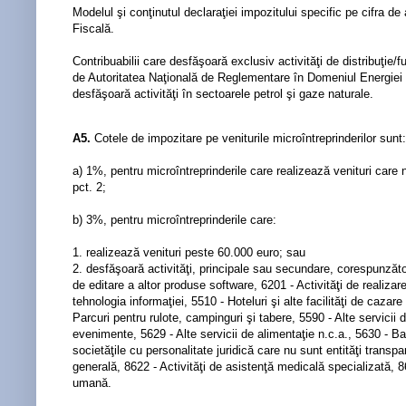
Modelul şi conţinutul declaraţiei impozitului specific pe cifra de
Fiscală.
Contribuabilii care desfăşoară exclusiv activităţi de distribuţie/f
de Autoritatea Naţională de Reglementare în Domeniul Energiei n
desfăşoară activităţi în sectoarele petrol şi gaze naturale.
A5.
Cotele de impozitare pe veniturile microîntreprinderilor sunt:
a) 1%, pentru microîntreprinderile care realizează venituri care 
pct. 2;
b) 3%, pentru microîntreprinderile care:
1. realizează venituri peste 60.000 euro; sau
2. desfăşoară activităţi, principale sau secundare, corespunzătoar
de editare a altor produse software, 6201 - Activităţi de realizare
tehnologia informaţiei, 5510 - Hoteluri şi alte facilităţi de caza
Parcuri pentru rulote, campinguri şi tabere, 5590 - Alte servicii 
evenimente, 5629 - Alte servicii de alimentaţie n.c.a., 5630 - Barur
societăţile cu personalitate juridică care nu sunt entităţi transpa
generală, 8622 - Activităţi de asistenţă medicală specializată, 86
umană.